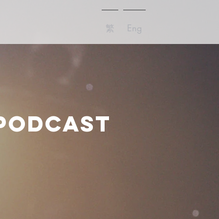
繁
Eng
 PODCAST